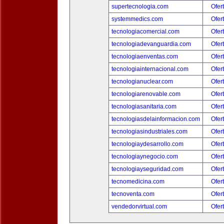
supertecnologia.com
Ofer
systemmedics.com
Ofer
tecnologiacomercial.com
Ofer
tecnologiadevanguardia.com
Ofer
tecnologiaenventas.com
Ofer
tecnologiainternacional.com
Ofer
tecnologianuclear.com
Ofer
tecnologiarenovable.com
Ofer
tecnologiasanitaria.com
Ofer
tecnologiasdelainformacion.com
Ofer
tecnologiasindustriales.com
Ofer
tecnologiaydesarrollo.com
Ofer
tecnologiaynegocio.com
Ofer
tecnologiayseguridad.com
Ofer
tecnomedicina.com
Ofer
tecnoventa.com
Ofer
vendedorvirtual.com
Ofer