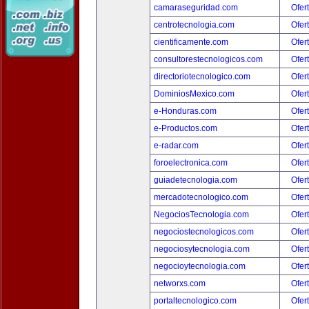
camaraseguridad.com
Ofer
centrotecnologia.com
Ofer
cientificamente.com
Ofer
consultorestecnologicos.com
Ofer
directoriotecnologico.com
Ofer
DominiosMexico.com
Ofer
e-Honduras.com
Ofer
e-Productos.com
Ofer
e-radar.com
Ofer
foroelectronica.com
Ofer
guiadetecnologia.com
Ofer
mercadotecnologico.com
Ofer
NegociosTecnologia.com
Ofer
negociostecnologicos.com
Ofer
negociosytecnologia.com
Ofer
negocioytecnologia.com
Ofer
networxs.com
Ofer
portaltecnologico.com
Ofer