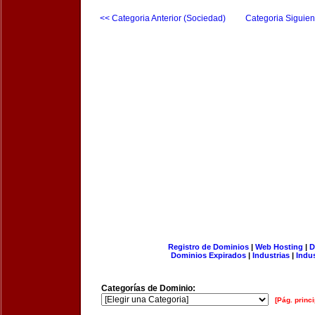
<< Categoria Anterior (Sociedad)
Categoria Siguien
Registro de Dominios
|
Web Hosting
|
D
Dominios Expirados
|
Industrias
|
Indu
Categorías de Dominio:
[Pág. princi