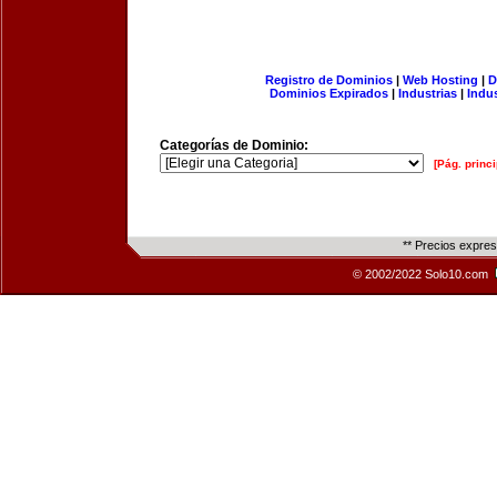
Registro de Dominios
|
Web Hosting
|
D
Dominios Expirados
|
Industrias
|
Indu
Categorías de Dominio:
[Pág. princi
** Precios expre
© 2002/2022 Solo10.com