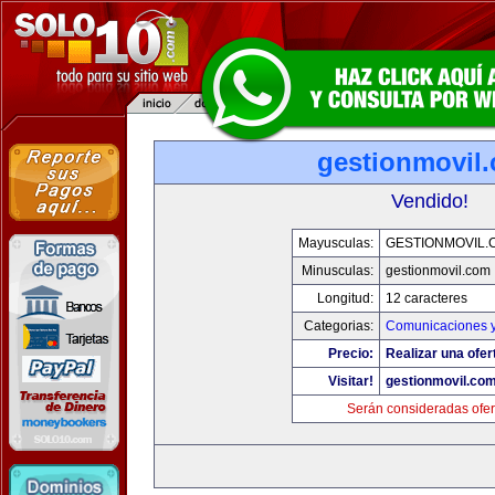
gestionmovil
Vendido!
Mayusculas:
GESTIONMOVIL.
Minusculas:
gestionmovil.com
Longitud:
12 caracteres
Categorias:
Comunicaciones y
Precio:
Realizar una ofer
Visitar!
gestionmovil.co
Serán consideradas ofer