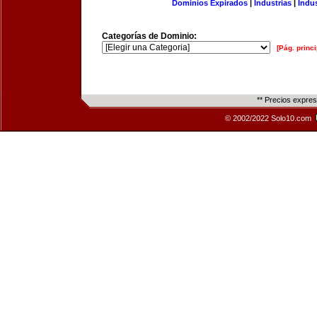
Dominios Expirados
|
Industrias
|
Indu
Categorías de Dominio:
[Pág. princi
** Precios expre
© 2002/2022 Solo10.com