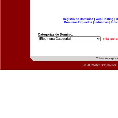
Registro de Dominios
|
Web Hosting
|
D
Dominios Expirados
|
Industrias
|
Indu
Categorías de Dominio:
[Pág. princi
** Precios expre
© 2002/2022 Solo10.com