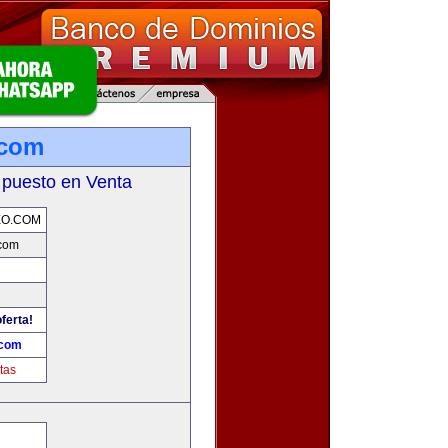
.com
 puesto en Venta
EO.COM
com
ferta!
.com
tas