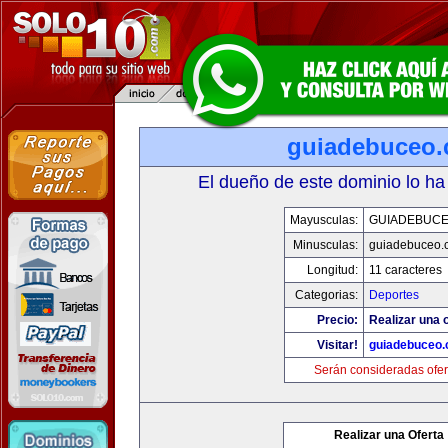
guiadebuceo
El dueño de este dominio lo ha
Mayusculas:
GUIADEBUC
Minusculas:
guiadebuceo.
Longitud:
11 caracteres
Categorias:
Deportes
Precio:
Realizar una o
Visitar!
guiadebuceo
Serán consideradas ofer
Realizar una Oferta