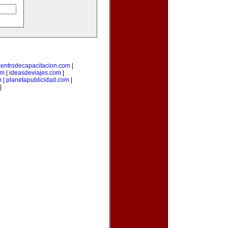
centrodecapacitacion.com
|
om
|
ideasdeviajes.com
|
m
|
planetapublicidad.com
|
|