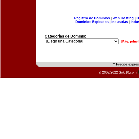
Registro de Dominios
|
Web Hosting
|
D
Dominios Expirados
|
Industrias
|
Indu
Categorías de Dominio:
[Pág. princi
** Precios expre
© 2002/2022 Solo10.com