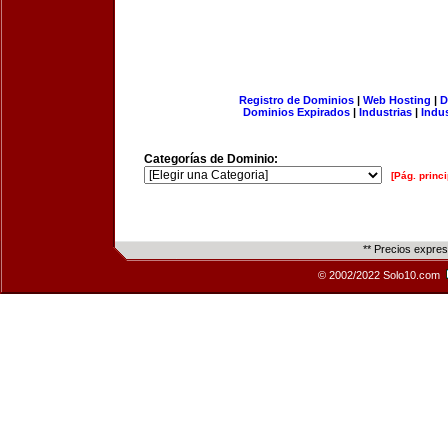
Registro de Dominios
|
Web Hosting
|
D
Dominios Expirados
|
Industrias
|
Indu
Categorías de Dominio:
[Pág. princi
** Precios expre
© 2002/2022 Solo10.com